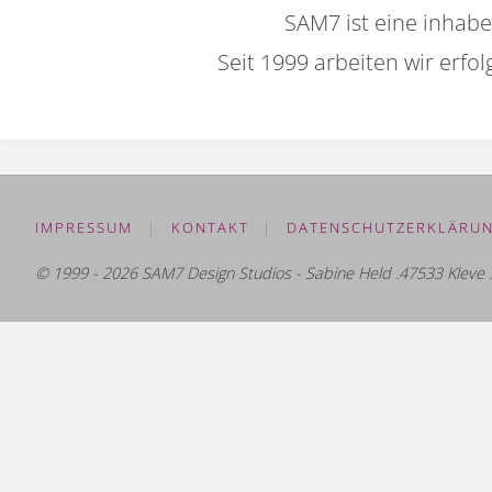
SAM7 ist eine inhab
Seit 1999 arbeiten wir erf
IMPRESSUM
|
KONTAKT
|
DATENSCHUTZERKLÄRU
© 1999 - 2026 SAM7 Design Studios - Sabine Held .47533 Kleve .