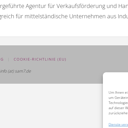
ergeführte Agentur für Verkaufsförderung und H
olgreich für mittelständische Unternehmen aus Ind
NG
|
COOKIE-RICHTLINIE (EU)
info (at) sam7.de
Um Ihnen ei
um Gerätein
Technologie
auf dieser W
zurückziehe
Dienste ver